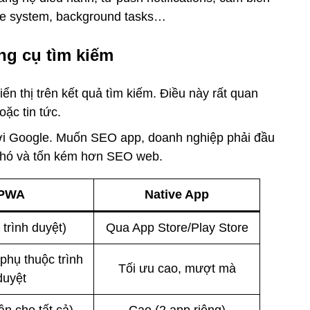
ile system, background tasks…
ng cụ tìm kiếm
ển thị trên kết quả tìm kiếm. Điều này rất quan
ặc tin tức.
bởi Google. Muốn SEO app, doanh nghiệp phải đầu
 khó và tốn kém hơn SEO web.
PWA
Native App
trình duyệt)
Qua App Store/Play Store
phụ thuộc trình
Tối ưu cao, mượt mà
duyệt