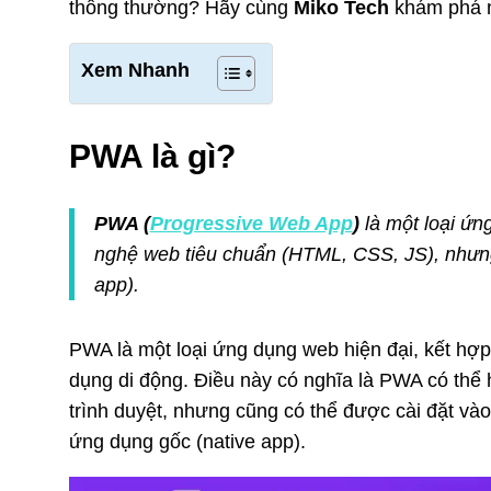
thông thường? Hãy cùng
Miko Tech
khám phá 
Xem Nhanh
PWA là gì?
PWA (
Progressive Web App
)
là một loại ứn
nghệ web tiêu chuẩn (HTML, CSS, JS), nhưng
app).
PWA là một loại ứng dụng web hiện đại, kết hợ
dụng di động. Điều này có nghĩa là PWA có thể
trình duyệt, nhưng cũng có thể được cài đặt và
ứng dụng gốc (native app).