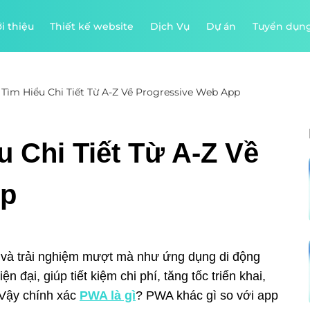
i thiệu
Thiết kế website
Dịch Vụ
Dự án
Tuyển dụn
Tìm Hiểu Chi Tiết Từ A-Z Về Progressive Web App
 Chi Tiết Từ A-Z Về
pp
e và trải nghiệm mượt mà như ứng dụng di động
đại, giúp tiết kiệm chi phí, tăng tốc triển khai,
 Vậy chính xác
PWA là gì
? PWA khác gì so với app