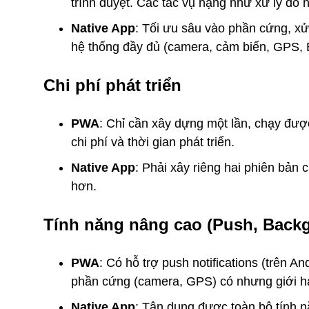
trình duyệt. Các tác vụ nặng như xử lý đ
Native App
: Tối ưu sâu vào phần cứng, xử 
hệ thống đầy đủ (camera, cảm biến, GPS, B
Chi phí phát triển
PWA
: Chỉ cần xây dựng một lần, chạy được
chi phí và thời gian phát triển.
Native App
: Phải xây riêng hai phiên bản 
hơn.
Tính năng nâng cao (Push, Back
PWA
: Có hỗ trợ push notifications (trên An
phần cứng (camera, GPS) có nhưng giới h
Native App
: Tận dụng được toàn bộ tính nă