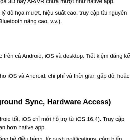
ồ họa 3D hay AR/VR chưa mượt như native app.
lý đồ họa mượt, hiệu suất cao, truy cập tài nguyên
luetooth nâng cao, v.v.).
 trên cả Android, iOS và desktop. Tiết kiệm đáng kể
cho iOS và Android, chi phí và thời gian gấp đôi hoặc
ground Sync, Hardware Access)
droid tốt, iOS chỉ mới hỗ trợ từ iOS 16.4). Truy cập
ạn hơn native app.
ng hệ điều hành, từ push notifications, cảm biến