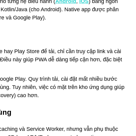
cho từng hệ điều hành (
Android
,
iOS
) bằng ngôn
 Kotlin/Java (cho Android). Native app được phân
re và Google Play).
ay Play Store để tải, chỉ cần truy cập link và cài
 Điều này giúp PWA dễ dàng tiếp cận hơn, đặc biệt
oogle Play. Quy trình tải, cài đặt mất nhiều bước
ùng. Tuy nhiên, việc có mặt trên kho ứng dụng giúp
covery) cao hơn.
dùng
ờ caching và Service Worker, nhưng vẫn phụ thuộc