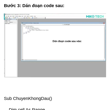
Bước 3: Dán đoạn code sau:
Sub ChuyenKhongDau()
Dim cell As Range