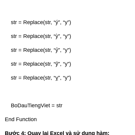
str = Replace(str, “ý”, “y”)
str = Replace(str, “ỳ”, “y”)
str = Replace(str, “ỷ”, “y”)
str = Replace(str, “ỹ”, “y”)
str = Replace(str, “ỵ”, “y”)
BoDauTiengViet = str
End Function
Bước 4: Quay lại Excel và sử dụng hàm: