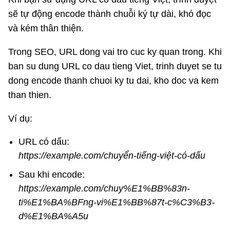
sẽ tự động encode thành chuỗi ký tự dài, khó đọc
và kém thân thiện.
Trong SEO, URL dong vai tro cuc ky quan trong. Khi
ban su dung URL co dau tieng Viet, trinh duyet se tu
dong encode thanh chuoi ky tu dai, kho doc va kem
than thien.
Ví dụ:
URL có dấu:
https://example.com/chuyển-tiếng-việt-có-dấu
Sau khi encode:
https://example.com/chuy%E1%BB%83n-
ti%E1%BA%BFng-vi%E1%BB%87t-c%C3%B3-
d%E1%BA%A5u