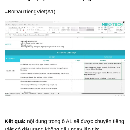
=BoDauTiengViet(A1)
Kết quả:
nội dung trong ô A1 sẽ được chuyển tiếng
Việt có dấu sang không dấu ngay lập tức.