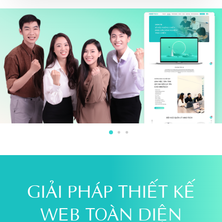
GIẢI PHÁP THIẾT KẾ
WEB
TOÀN DIỆN