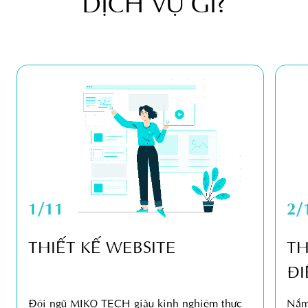
DỊCH VỤ GÌ?
1/11
2/
THIẾT KẾ WEBSITE
TH
ĐI
Đội ngũ MIKO TECH giàu kinh nghiệm thực
Nắm 