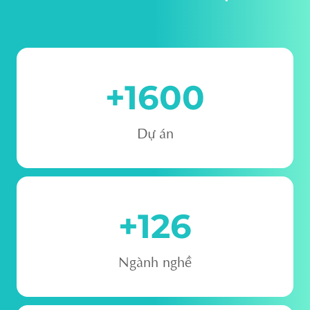
+
1600
Dự án
+
126
Ngành nghề