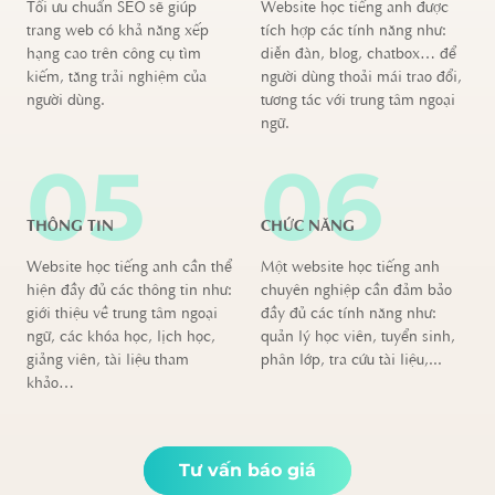
Tối ưu chuẩn SEO sẽ giúp
Website học tiếng anh được
trang web có khả năng xếp
tích hợp các tính năng như:
hạng cao trên công cụ tìm
diễn đàn, blog, chatbox… để
kiếm, tăng trải nghiệm của
người dùng thoải mái trao đổi,
người dùng.
tương tác với trung tâm ngoại
ngữ.
05
06
THÔNG TIN
CHỨC NĂNG
Website học tiếng anh cần thể
Một website học tiếng anh
hiện đầy đủ các thông tin như:
chuyên nghiệp cần đảm bảo
giới thiệu về trung tâm ngoại
đầy đủ các tính năng như:
ngữ, các khóa học, lịch học,
quản lý học viên, tuyển sinh,
giảng viên, tài liệu tham
phân lớp, tra cứu tài liệu,...
khảo…
Tư vấn báo giá