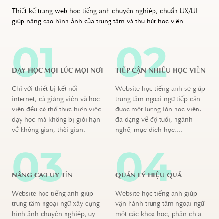
Thiết kế trang web học tiếng anh chuyên nghiệp, chuẩn UX/UI
giúp nâng cao hình ảnh của trung tâm và thu hút học viên
01
02
DẠY HỌC MỌI LÚC MỌI NƠI
TIẾP CẬN NHIỀU HỌC VIÊN
Chỉ với thiết bị kết nối
Website học tiếng anh sẽ giúp
internet, cả giảng viên và học
trung tâm ngoại ngữ tiếp cận
viên đều có thể thực hiện việc
được một lượng lớn học viên,
dạy học mà không bị giới hạn
đa dạng về độ tuổi, ngành
về không gian, thời gian.
nghề, mục đích học,...
03
04
NÂNG CAO UY TÍN
QUẢN LÝ HIỆU QUẢ
Website học tiếng anh giúp
Website học tiếng anh giúp
trung tâm ngoại ngữ xây dựng
vận hành trung tâm ngoại ngữ
hình ảnh chuyên nghiệp, uy
một các khoa học, phân chia