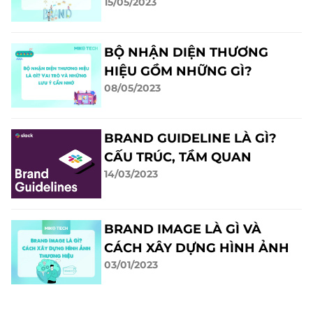
15/05/2023
MARKETING LÀ LÀM GÌ?
BỘ NHẬN DIỆN THƯƠNG
HIỆU GỒM NHỮNG GÌ?
08/05/2023
NHỮNG YẾU TỐ QUAN
TRỌNG CƠ BẢN
BRAND GUIDELINE LÀ GÌ?
CẤU TRÚC, TẦM QUAN
14/03/2023
TRỌNG, NHỮNG LƯU Ý
BRAND IMAGE LÀ GÌ VÀ
CÁCH XÂY DỰNG HÌNH ẢNH
03/01/2023
THƯƠNG HIỆU