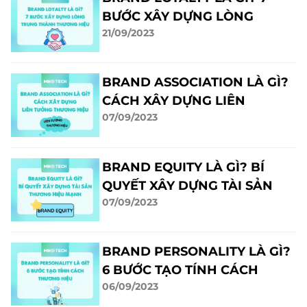
BƯỚC XÂY DỰNG LÒNG
21/09/2023
TRUNG THÀNH THƯƠNG
HIỆU
BRAND ASSOCIATION LÀ GÌ?
CÁCH XÂY DỰNG LIÊN
07/09/2023
TƯỞNG THƯƠNG HIỆU
BRAND EQUITY LÀ GÌ? BÍ
QUYẾT XÂY DỰNG TÀI SẢN
07/09/2023
THƯƠNG HIỆU MẠNH
BRAND PERSONALITY LÀ GÌ?
6 BƯỚC TẠO TÍNH CÁCH
06/09/2023
THƯƠNG HIỆU