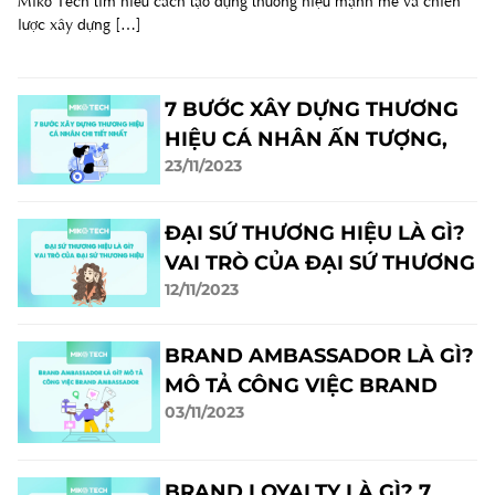
Miko Tech tìm hiểu cách tạo dựng thương hiệu mạnh mẽ và chiến
lược xây dựng […]
7 BƯỚC XÂY DỰNG THƯƠNG
HIỆU CÁ NHÂN ẤN TƯỢNG,
23/11/2023
THÀNH CÔNG
ĐẠI SỨ THƯƠNG HIỆU LÀ GÌ?
VAI TRÒ CỦA ĐẠI SỨ THƯƠNG
12/11/2023
HIỆU
BRAND AMBASSADOR LÀ GÌ?
MÔ TẢ CÔNG VIỆC BRAND
03/11/2023
AMBASSADOR
BRAND LOYALTY LÀ GÌ? 7