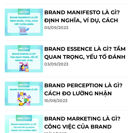
BRAND MANIFESTO LÀ GÌ?
ĐỊNH NGHĨA, VÍ DỤ, CÁCH
05/09/2023
VIẾT TUYÊN NGÔN
BRAND ESSENCE LÀ GÌ? TẦM
QUAN TRỌNG, YẾU TỐ ĐÁNH
03/09/2023
GIÁ, VÍ DỤ
BRAND PERCEPTION LÀ GÌ?
CÁCH ĐO LƯỜNG NHẬN
10/08/2023
THỨC THƯƠNG HIỆU
BRAND MARKETING LÀ GÌ?
CÔNG VIỆC CỦA BRAND