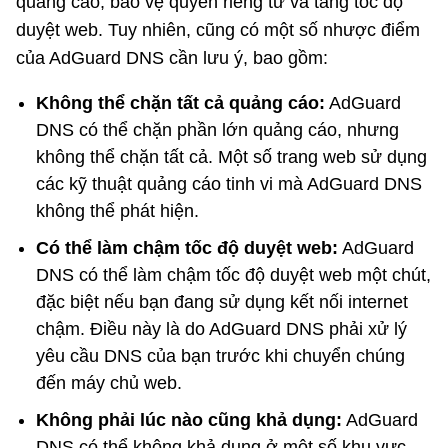
quảng cáo, bảo vệ quyền riêng tư và tăng tốc độ
duyệt web. Tuy nhiên, cũng có một số nhược điểm
của AdGuard DNS cần lưu ý, bao gồm:
Không thể chặn tất cả quảng cáo:
AdGuard
DNS có thể chặn phần lớn quảng cáo, nhưng
không thể chặn tất cả. Một số trang web sử dụng
các kỹ thuật quảng cáo tinh vi mà AdGuard DNS
không thể phát hiện.
Có thể làm chậm tốc độ duyệt web:
AdGuard
DNS có thể làm chậm tốc độ duyệt web một chút,
đặc biệt nếu bạn đang sử dụng kết nối internet
chậm. Điều này là do AdGuard DNS phải xử lý
yêu cầu DNS của bạn trước khi chuyển chúng
đến máy chủ web.
Không phải lúc nào cũng khả dụng:
AdGuard
DNS có thể không khả dụng ở một số khu vực