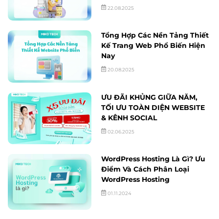
22.08.2025
Tổng Hợp Các Nền Tảng Thiết
Kế Trang Web Phổ Biến Hiện
Nay
20.08.2025
ƯU ĐÃI KHỦNG GIỮA NĂM,
TỐI ƯU TOÀN DIỆN WEBSITE
& KÊNH SOCIAL
02.06.2025
WordPress Hosting Là Gì? Ưu
Điểm Và Cách Phân Loại
WordPress Hosting
01.11.2024