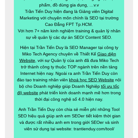
phẩm, đồ dùng gia dụng, …v.v
Trần Tiến Duy hiện đang là Giảng viên Digital
Marketing với chuyên môn chính là SEO tại trường
Cao Đẳng FPT Tp.HCM.
Với hơn 7+ năm kinh nghiệm training & quản lý nhân
sự về quản lý các dự án SEO/ Content SEO.
Hiện tại Trần Tiến Duy là SEO Manager tại công ty
Miko Tech Agency chuyên về Thiết Kế
Giao diện
Website
, với sự Quản lý của anh đã đưa Miko Tech
trở thành công ty thuộc TOP ngành trên nền tảng
Internet hiện nay. Ngoài ra anh Trần Tiến Duy còn
đào tạo training nhân viên
khoá học SEO Website
nội
bộ cho Doanh nghiệp giúp Doanh Nghiệp
tối ưu tốc
độ website
phát triển kinh doanh mạnh mẽ hơn trong
thời đại công nghệ số 4.0 hiện nay.
Anh Trần Tiến Duy còn chia sẻ miễn phí những Tool
SEO hiệu quả giúp anh em SEOer tiết kiệm thời gian
và được rất nhiều anh em trong giới SEOer và sinh
viên sử dụng tại website: trantienduy.com/tool/