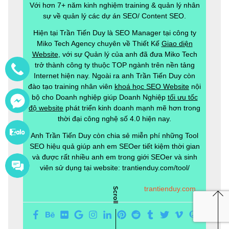
Với hơn 7+ năm kinh nghiệm training & quản lý nhân
sự về quản lý các dự án SEO/ Content SEO.
Hiện tại Trần Tiến Duy là SEO Manager tại công ty
Miko Tech Agency chuyên về Thiết Kế
Giao diện
Website
, với sự Quản lý của anh đã đưa Miko Tech
trở thành công ty thuộc TOP ngành trên nền tảng
Internet hiện nay. Ngoài ra anh Trần Tiến Duy còn
đào tạo training nhân viên
khoá học SEO Website
nội
bộ cho Doanh nghiệp giúp Doanh Nghiệp
tối ưu tốc
độ website
phát triển kinh doanh mạnh mẽ hơn trong
thời đại công nghệ số 4.0 hiện nay.
Anh Trần Tiến Duy còn chia sẻ miễn phí những Tool
SEO hiệu quả giúp anh em SEOer tiết kiệm thời gian
và được rất nhiều anh em trong giới SEOer và sinh
viên sử dụng tại website: trantienduy.com/tool/
trantienduy.com
Scroll