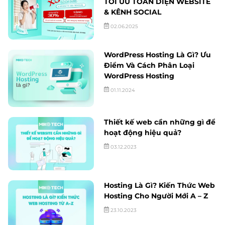
TỐI ƯU TOÀN DIỆN WEBSITE
& KÊNH SOCIAL
02.06.2025
WordPress Hosting Là Gì? Ưu
Điểm Và Cách Phân Loại
WordPress Hosting
01.11.2024
Thiết kế web cần những gì để
hoạt động hiệu quả?
03.12.2023
Hosting Là Gì? Kiến Thức Web
Hosting Cho Người Mới A – Z
23.10.2023