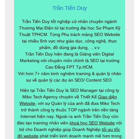
Trần Tiến Duy
Trần Tiến Duy tốt nghiệp cử nhân chuyên ngành
Thương Mại Điện tử tại trường đại học Sư Phạm Kỹ
Thuật TPHCM. Từng Phụ trách mảng SEO Website
tại nhiều lĩnh vực như giáo dục, công nghệ, thực
phẩm, đồ dùng gia dụng, …v.v
Trần Tiến Duy hiện đang là Giảng viên Digital
Marketing với chuyên môn chính là SEO tại trường
Cao Đẳng FPT Tp.HCM.
Với hơn 7+ năm kinh nghiệm training & quản lý nhân
sự về quản lý các dự án SEO/ Content SEO.
Hiện tại Trần Tiến Duy là SEO Manager tại công ty
Miko Tech Agency chuyên về Thiết Kế
Giao diện
Website
, với sự Quản lý của anh đã đưa Miko Tech
trở thành công ty thuộc TOP ngành trên nền tảng
Internet hiện nay. Ngoài ra anh Trần Tiến Duy còn
đào tạo training nhân viên
khoá học SEO Website
nội
bộ cho Doanh nghiệp giúp Doanh Nghiệp
tối ưu tốc
độ website
phát triển kinh doanh mạnh mẽ hơn trong