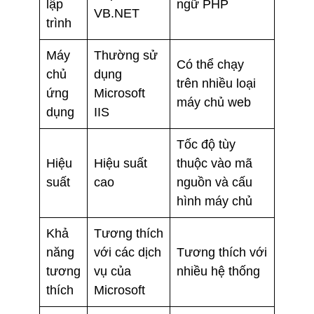
lập
ngữ PHP
VB.NET
trình
Máy
Thường sử
Có thể chạy
chủ
dụng
trên nhiều loại
ứng
Microsoft
máy chủ web
dụng
IIS
Tốc độ tùy
Hiệu
Hiệu suất
thuộc vào mã
suất
cao
nguồn và cấu
hình máy chủ
Khả
Tương thích
năng
với các dịch
Tương thích với
tương
vụ của
nhiều hệ thống
thích
Microsoft