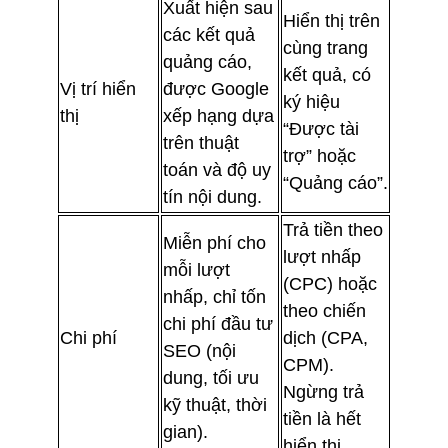
Xuất hiện sau
Hiển thị trên
các kết quả
cùng trang
quảng cáo,
kết quả, có
Vị trí hiển
được Google
ký hiệu
thị
xếp hạng dựa
“Được tài
trên thuật
trợ” hoặc
toán và độ uy
“Quảng cáo”.
tín nội dung.
Trả tiền theo
Miễn phí cho
lượt nhấp
mỗi lượt
(CPC) hoặc
nhấp, chỉ tốn
theo chiến
chi phí đầu tư
Chi phí
dịch (CPA,
SEO (nội
CPM).
dung, tối ưu
Ngừng trả
kỹ thuật, thời
tiền là hết
gian).
hiển thị.