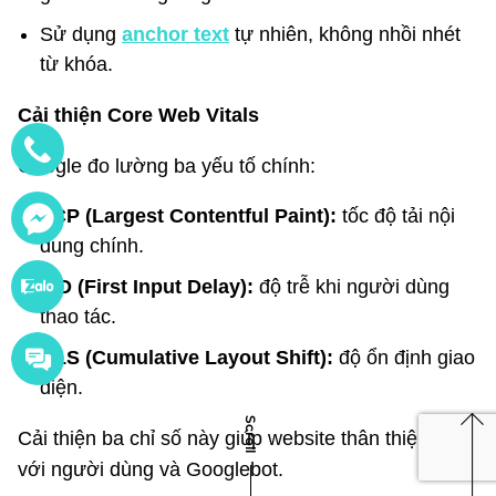
Sử dụng
anchor text
tự nhiên, không nhồi nhét
từ khóa.
Cải thiện Core Web Vitals
Google đo lường ba yếu tố chính:
LCP (Largest Contentful Paint):
tốc độ tải nội
dung chính.
FID (First Input Delay):
độ trễ khi người dùng
thao tác.
CLS (Cumulative Layout Shift):
độ ổn định giao
diện.
Scroll
Cải thiện ba chỉ số này giúp website thân thiện hơn
với người dùng và Googlebot.