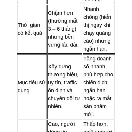
Nhanh
Chậm hơn
chóng (hiển
(thường mất
Thời gian
thị ngay khi
3 – 6 tháng)
có kết quả
chạy quảng
nhưng bền
cáo) nhưng
vững lâu dài.
ngắn hạn.
Tăng doanh
Xây dựng
số nhanh,
thương hiệu,
phù hợp cho
Mục tiêu sử
uy tín, traffic
chiến dịch
dụng
ổn định và
ngắn hạn
chuyển đổi tự
hoặc ra mắt
nhiên.
sản phẩm
mới.
Cao, người
Thấp hơn,
dùng tin
nhiều người