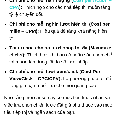
Chi phí cho mỗi hành động (
Cost per Action –
CPA
):
Thích hợp cho các nhà tiếp thị muốn tăng
tỷ lệ chuyển đổi.
Chi phí cho mỗi nghìn lượt hiển thị (Cost per
mille – CPM):
Hiệu quả để tăng khả năng hiển
thị.
Tối ưu hóa cho số lượt nhấp tối đa (Maximize
clicks):
Thích hợp khi bạn có ngân sách hạn chế
và muốn tận dụng tối đa số lượt nhấp.
Chi phí cho mỗi lượt xem/click (Cost Per
View/Click – CPC/CPV):
Là phương pháp tốt để
tăng giá bạn muốn trả cho mỗi quảng cáo.
Nhớ rằng mỗi chỉ số này có mục tiêu khác nhau và
việc lựa chọn chiến lược đặt giá phụ thuộc vào mục
tiêu tiếp thị và ngân sách của bạn.