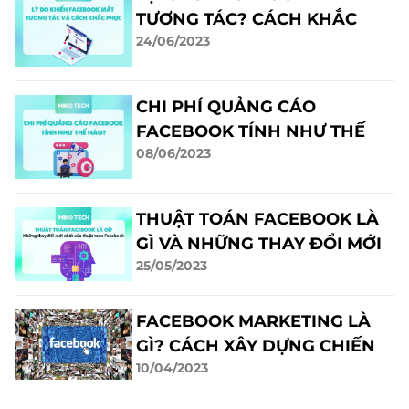
TƯƠNG TÁC? CÁCH KHẮC
24/06/2023
PHỤC HIỆU QUẢ
CHI PHÍ QUẢNG CÁO
FACEBOOK TÍNH NHƯ THẾ
08/06/2023
NÀO?
THUẬT TOÁN FACEBOOK LÀ
GÌ VÀ NHỮNG THAY ĐỔI MỚI
25/05/2023
NHẤT HIỆN NAY
FACEBOOK MARKETING LÀ
GÌ? CÁCH XÂY DỰNG CHIẾN
10/04/2023
LƯỢC HIỆU QUẢ