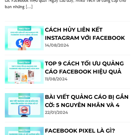
tác Facebook hiệu quả? Ngay sau đây, Miko Tech sẽ cung cấp cho
bạn những […]
CÁCH HỦY LIÊN KẾT
INSTAGRAM VỚI FACEBOOK
14/08/2024
NHANH CHÓNG
TOP 9 CÁCH TỐI ƯU QUẢNG
CÁO FACEBOOK HIỆU QUẢ
11/08/2024
BÀI VIẾT QUẢNG CÁO BỊ GẮN
CỜ: 5 NGUYÊN NHÂN VÀ 4
22/01/2024
CÁCH XỬ LÝ
FACEBOOK PIXEL LÀ GÌ?