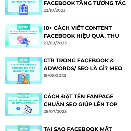
FACEBOOK TĂNG TƯƠNG TÁC
22/10/2023
10+ CÁCH VIẾT CONTENT
FACEBOOK HIỆU QUẢ, THU
23/09/2023
HÚT KHÁCH HÀNG
CTR TRONG FACEBOOK &
ADWORDS/ SEO LÀ GÌ? MẸO
19/08/2023
HAY TĂNG CTR
CÁCH ĐẶT TÊN FANPAGE
CHUẨN SEO GIÚP LÊN TOP
28/07/2023
HIỆU QUẢ
TẠI SAO FACEBOOK MẤT