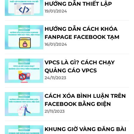
HƯỚNG DẪN THIẾT LẬP
19/01/2024
FACEBOOK PIXEL
HƯỚNG DẪN CÁCH KHÓA
FANPAGE FACEBOOK TẠM
16/01/2024
THỜI, VĨNH VIỄN
VPCS LÀ GÌ? CÁCH CHẠY
QUẢNG CÁO VPCS
24/11/2023
FACEBOOK AN TOÀN
CÁCH XÓA BÌNH LUẬN TRÊN
FACEBOOK BẰNG ĐIỆN
21/11/2023
THOẠI VÀ MÁY TÍNH
KHUNG GIỜ VÀNG ĐĂNG BÀI